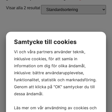
Visar alla 2 resultat
Samtycke till cookies
Vi och våra partners använder teknik,
inklusive cookies, för att samla in
information om dig för olika ändamål,
OUTLANDER ELECTRIC
OUTLANDER ELECTRIC T
inklusive: bättre användarupplevelse,
OUTLANDER MAX ELECTRIC
194900,00
kr
T
funktionalitet, statistik och marknadsföring.
204900,00
kr
Genom att klicka på "OK" samtycker du till
Lägg till i varukorg
Lägg till i varukorg
dessa ändamål.
Läs mer om vår användning av cookies och