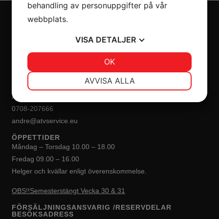
behandling av personuppgifter på vår
webbplats.
VISA
DETALJER
INKÖP/PRODUKTANSVARIG
Peter Blomqvist
JA
NEJ
OK
JA
NEJ
0413-207 60
NÖDVÄNDIG
INSTÄLLNINGAR
peter@atvservice.eu
AVVISA ALLA
JA
NEJ
JA
NEJ
André Blomqvist
0708-207666
MARKNADSFÖRING
STATISTIK
andre@atvservice.eu
ÖPPETTIDER
Måndag – Torsdag 10.00 – 18.00
Fredag 09.00 – 16.00
Helger och kvällar enligt överenskommelse.
OBS!!Semesterstängt Vecka 30 & 31
FÖRSÄLJNINGSANSVARIG /RESERVDELAR
BESÖKSADRESS