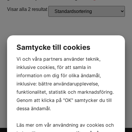
Visar alla 2 resultat
Samtycke till cookies
Vi och våra partners använder teknik,
inklusive cookies, för att samla in
information om dig för olika ändamål,
inklusive: bättre användarupplevelse,
CAN-AM OUTLANDER MAX
OUTLANDER DPS T ABS 500
DPS 500 T TRAKTOR
(650CC) T3B 2026 GREY
funktionalitet, statistik och marknadsföring.
139900,00
kr
125900,00
kr
Genom att klicka på "OK" samtycker du till
Lägg till i varukorg
Lägg till i varukorg
dessa ändamål.
Läs mer om vår användning av cookies och