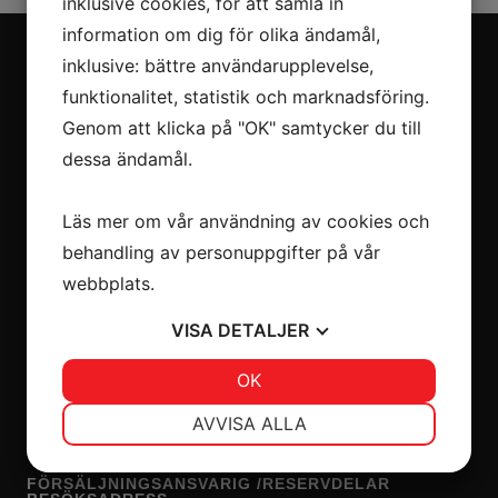
inklusive cookies, för att samla in
information om dig för olika ändamål,
inklusive: bättre användarupplevelse,
funktionalitet, statistik och marknadsföring.
INKÖP/PRODUKTANSVARIG
Genom att klicka på "OK" samtycker du till
Peter Blomqvist
dessa ändamål.
0413-207 60
peter@atvservice.eu
Läs mer om vår användning av cookies och
André Blomqvist
behandling av personuppgifter på vår
0708-207666
webbplats.
andre@atvservice.eu
ÖPPETTIDER
VISA
DETALJER
Måndag – Torsdag 10.00 – 18.00
Fredag 09.00 – 16.00
JA
NEJ
OK
JA
NEJ
Helger och kvällar enligt överenskommelse.
NÖDVÄNDIG
INSTÄLLNINGAR
AVVISA ALLA
OBS!!Semesterstängt Vecka 30 & 31
JA
NEJ
JA
NEJ
FÖRSÄLJNINGSANSVARIG /RESERVDELAR
MARKNADSFÖRING
STATISTIK