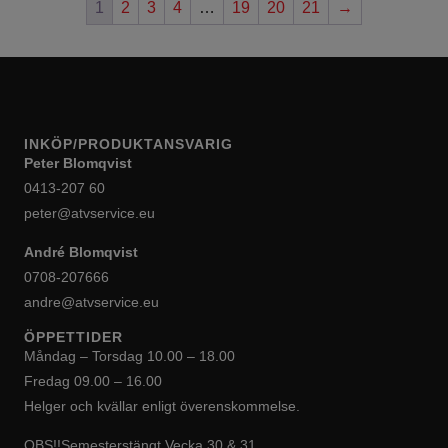
1
2
3
4
…
19
20
21
→
INKÖP/PRODUKTANSVARIG
Peter Blomqvist
0413-207 60
peter@atvservice.eu
André Blomqvist
0708-207666
andre@atvservice.eu
ÖPPETTIDER
Måndag – Torsdag 10.00 – 18.00
Fredag 09.00 – 16.00
Helger och kvällar enligt överenskommelse.
OBS!!Semesterstängt Vecka 30 & 31