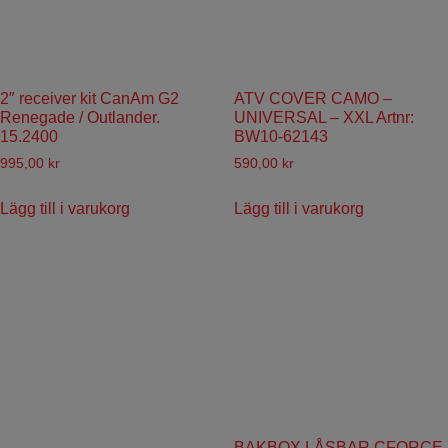
2″ receiver kit CanAm G2
ATV COVER CAMO –
Renegade / Outlander.
UNIVERSAL – XXL Artnr:
15.2400
BW10-62143
995,00
kr
590,00
kr
Lägg till i varukorg
Lägg till i varukorg
BAKBOX LÅSBAR CFORCE