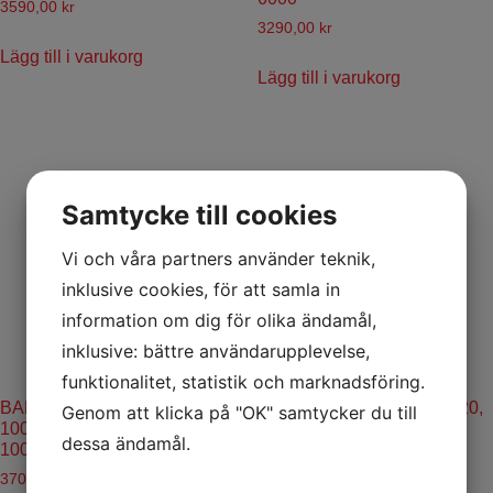
3590,00
kr
3290,00
kr
Lägg till i varukorg
Lägg till i varukorg
Samtycke till cookies
Vi och våra partners använder teknik,
inklusive cookies, för att samla in
information om dig för olika ändamål,
inklusive: bättre användarupplevelse,
funktionalitet, statistik och marknadsföring.
BAKRUTA – UFORCE
BASKET, FRONT C450/520,
Genom att klicka på "OK" samtycker du till
1000+XL Artnr: 5SYV-805200-
C850/1000 2024+. 9DQV-
dessa ändamål.
1002
802100-3000
3700,00
kr
2290,00
kr