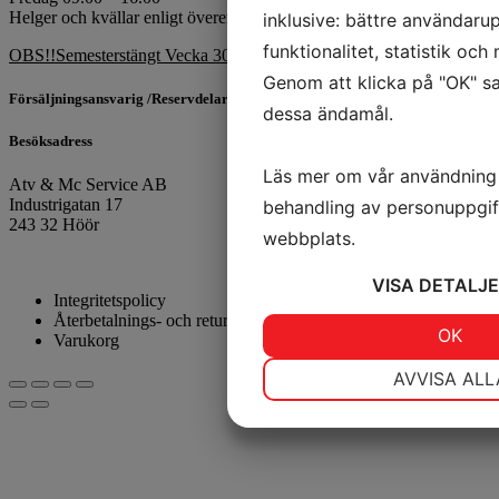
Helger och kvällar enligt överenskommelse.
inklusive: bättre användarup
funktionalitet, statistik oc
OBS!!Semesterstängt Vecka 30 & 31
Genom att klicka på "OK" sa
Försäljningsansvarig /Reservdelar
dessa ändamål.
Besöksadress
Läs mer om vår användning
Atv & Mc Service AB
Industrigatan 17
behandling av personuppgif
243 32 Höör
webbplats.
VISA
DETALJE
Integritetspolicy
Återbetalnings- och returpolicy
JA
NEJ
OK
Varukorg
NÖDVÄNDIG
I
AVVISA ALL
JA
NEJ
MARKNADSFÖRING