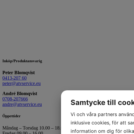
Inköp/Produktansvarig
Peter Blomqvist
0413-207 60
peter@atvservice.eu
André Blomqvist
0708-207666
Samtycke till coo
andre@atvservice.eu
Vi och våra partners använd
Öppettider
inklusive cookies, för att sa
Måndag – Torsdag 10.00 – 18.00
information om dig för olik
Fredag 09.00 – 16.00