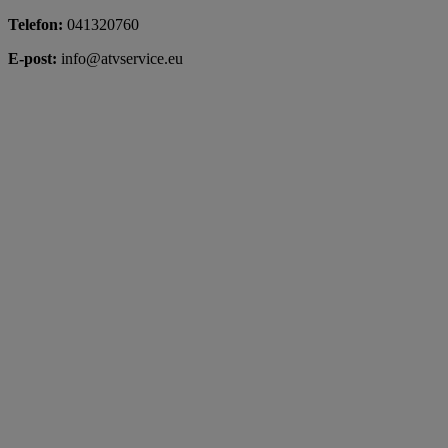
Telefon:
041320760
E-post:
info@atvservice.eu