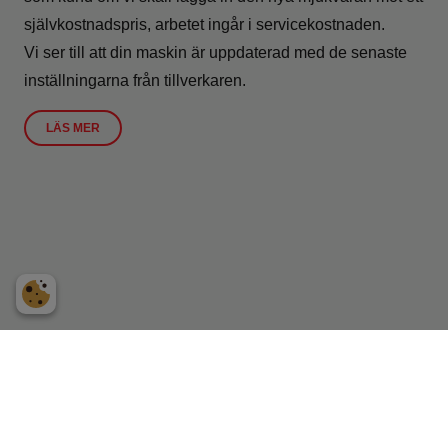
självkostnadspris, arbetet ingår i servicekostnaden.
Vi ser till att din maskin är uppdaterad med de senaste
inställningarna från tillverkaren.
LÄS MER