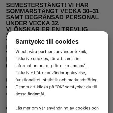
SEMESTERSTÄNGT! VI HAR
SOMMARSTÄNGT VECKA 30–31
SAMT BEGRÄNSAD PERSONAL
UNDER VECKA 32.
VI ÖNSKAR ER EN TREVLIG
SOMMAR.
VID AKUTA ÄRENDEN UNDER
Samtycke till cookies
DENNA PERIOD,
Vi och våra partners använder teknik,
VÄNLIGEN KONTAKTA OSS PÅ:
INFO@ATVSERVICE.EU
inklusive cookies, för att samla in
information om dig för olika ändamål,
Missa inte årets höjdpunkt
🤘
inklusive: bättre användarupplevelse,
funktionalitet, statistik och marknadsföring.
Då är vi på Sweden Rock Festival tillsammans med
Genom att klicka på "OK" samtycker du till
Can-Am. Besök oss gärna i montern och kika på alla
dessa ändamål.
våra häftiga fordon!
Läs mer om vår användning av cookies och
Can-Am grundades i Kanada och finns idag över hela