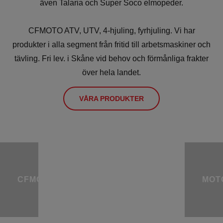
även Talaria och Super Soco elmopeder.
CFMOTO ATV, UTV, 4-hjuling, fyrhjuling. Vi har
produkter i alla segment från fritid till arbetsmaskiner och
tävling. Fri lev. i Skåne vid behov och förmånliga frakter
över hela landet.
VÅRA PRODUKTER
CFMOTO
MOT