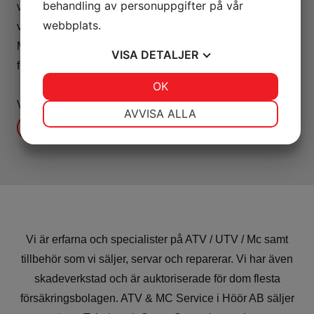
behandling av personuppgifter på vår
världen. Fordonen är byggda för att klara några av
webbplats.
världens tuffaste terränger och mest krävande vägar.
Med ett starkt arv i ryggen erbjuder vi fordon som
VISA
DETALJER
förvandlar varje körning till en unik upplevelse.
JA
NEJ
OK
JA
NEJ
Vi ses i rockvimmlet!
NÖDVÄNDIG
INSTÄLLNINGAR
AVVISA ALLA
CAN-AM
JA
NEJ
JA
NEJ
MARKNADSFÖRING
STATISTIK
Vi är erfarna och specialister på ATV / UTV / Mc samt
tillbehör som vi säljer, servar och reparerar. Vi har även
skadeverkstad och är auktoriserade för dom flesta
försäkringsbolagen. ATV & MC Service i Höör AB säljer